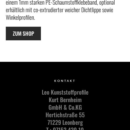
einem 1mm starken PE-Schaumstoffklebeband, optional
erhältlich mit co-extrudierter weicher Dichtlippe sowie
Winkelprofilen.
ZUM SHOP
KONTAKT
Leo Kunststoffprofile
Kurt Bernheim
GmbH & Co.KG
Hertichstraße 55
71229 Leonberg
T.: 07152 430 10