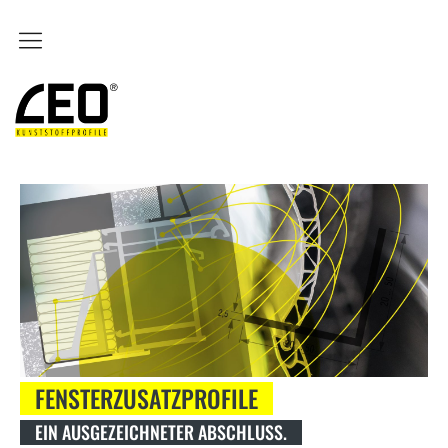
Unternehmen
LEO Kunststoffprofile
Geschichte & Geschichten
Karriere & Jobs
Kontakt
Produkte
LEO Rollladen
Revileo
Fensterzusatzprofile
FENSTERZUSATZPROFILE
RG Führungsschienen
EIN AUSGEZEICHNETER ABSCHLUSS.