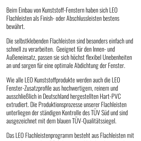
Sonderprofile
Beim Einbau von Kunststoff-Fenstern haben sich LEO
LEO Equipment
Flachleisten als Finish- oder Abschlussleisten bestens
Tipps und Fakten
bewährt.
Die selbstklebenden Flachleisten sind besonders einfach und
Brief und Siegel
schnell zu verarbeiten. Geeignet für den Innen- und
Wartung und Pflege
Außeneinsatz, passen sie sich höchst flexibel Unebenheiten
Downloads
an und sorgen für eine optimale Abdichtung der Fenster.
Onlineshop
Wie alle LEO Kunststoffprodukte werden auch die LEO
Fenster-Zusatzprofile aus hochwertigem, reinem und
ausschließlich in Deutschland hergestellten Hart-PVC
extrudiert. Die Produktionsprozesse unserer Flachleisten
unterliegen der ständigen Kontrolle des TÜV Süd und sind
ausgezeichnet mit dem blauen TÜV-Qualitätssiegel.
Das LEO Flachleistenprogramm besteht aus Flachleisten mit